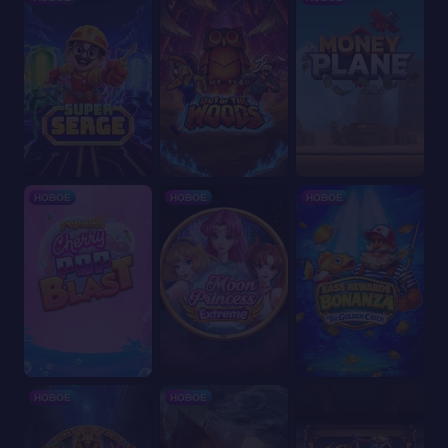
CherryPOP Blast
Moon Princess Extreme
Bass Rewards Bonan
НОВОЕ
НОВОЕ
НОВОЕ
Temple of Three
Odyssey Hold and Win
Pirots 5
НОВОЕ
НОВОЕ