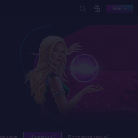
Войти
0
gaways
Функции
Производители