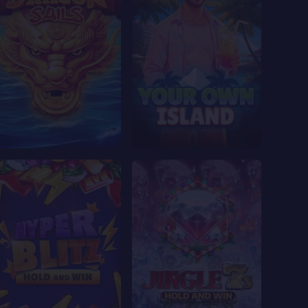
n
yperBlitz Hold and Win
Jingle 7s Hold and Win