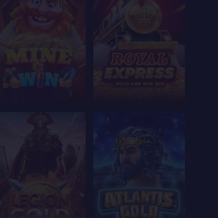
egion Gold Victory!
Atlantis Gold