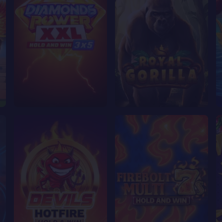
and Win
Devils Hotfire Hold and Win
Firebolt Multi 7s Hold and Wi
H