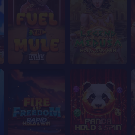
Fire and Freedom Rapid Hold & Win
Panda Hold & Spin
L