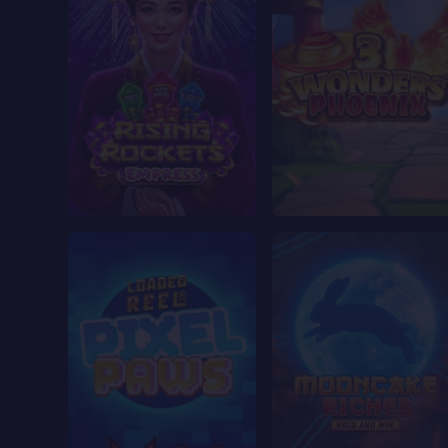
Pixel Paws
Mooncake Riches Hold 