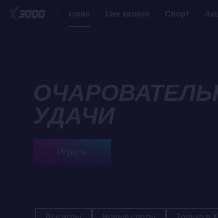
Казино
Live казино
Спорт
Ак
3000 СЛОТОВ | 140 ФР
ОЧАРОВАТЕЛЬ
УДАЧИ
Играть
Все игры
Новые слоты
Только в 