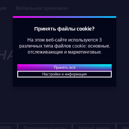
ции
Мобильное приложение
ИСПИНОВ, ДЖЕКПОТЫ | Х300
Принять файлы cookie?
На этом веб-сайте используются 3
различных типа файлов cookie: основные,
НАЯ ЛЕДИ
отслеживающие и маркетинговые.
Принять всё
Настройки и информация
X3000
Популярные игры
Jackpot games
Me