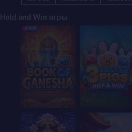
Hold and Win игры
Book of Ganesha
3 Easter Pigs - Hop and
НОВОЕ
Rising Rockets Empress
3 Wonders Phoenix