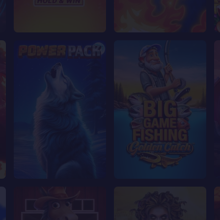
 Win
Power Pack
Big Game Fishing Golden Cat
D
Fuel the Mule
Legend of Medusa
M