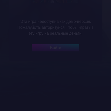
Эта игра недоступна как демо-версия.
Пожалуйста, авторизуйся, чтобы играть в
эту игру на реальные деньги.
Войти