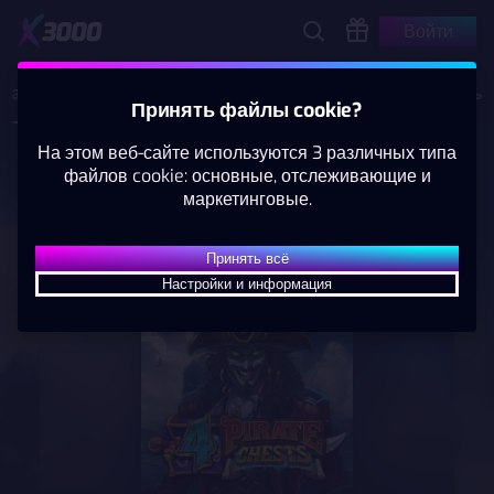
Войти
Казино
Live казино
Спорт
Акции
Мобильн
Принять файлы cookie?
На этом веб-сайте используются 3 различных типа
файлов cookie: основные, отслеживающие и
маркетинговые.
Принять всё
Настройки и информация