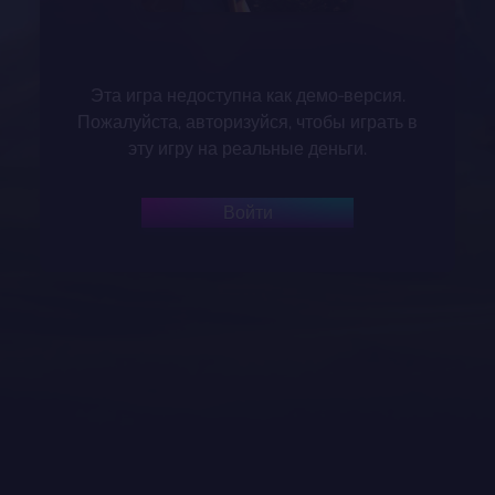
Эта игра недоступна как демо-версия.
Пожалуйста, авторизуйся, чтобы играть в
эту игру на реальные деньги.
Войти