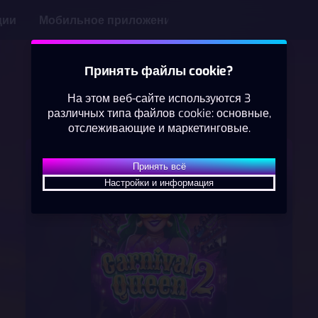
ции
Мобильное приложение
Принять файлы cookie?
На этом веб-сайте используются 3
различных типа файлов cookie: основные,
отслеживающие и маркетинговые.
Принять всё
Настройки и информация