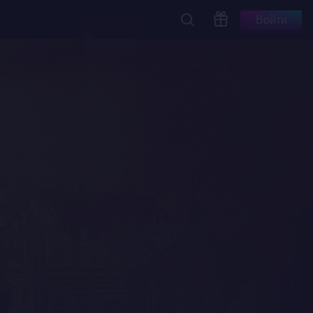
Войти