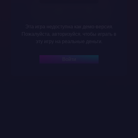
Эта игра недоступна как демо-версия.
Пожалуйста, авторизуйся, чтобы играть в
эту игру на реальные деньги.
Войти