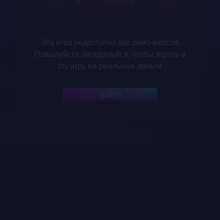
Эта игра недоступна как демо-версия.
Пожалуйста, авторизуйся, чтобы играть в
эту игру на реальные деньги.
Войти