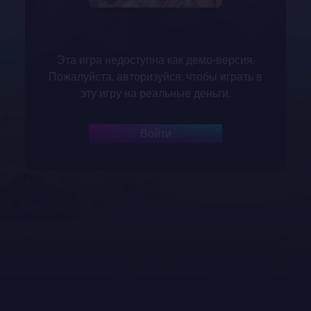
Эта игра недоступна как демо-версия.
Пожалуйста, авторизуйся, чтобы играть в
эту игру на реальные деньги.
Войти