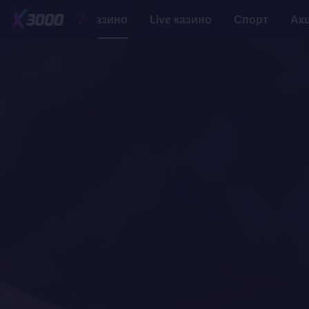
Казино
Live казино
Спорт
Ак