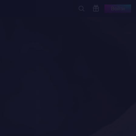
Войти