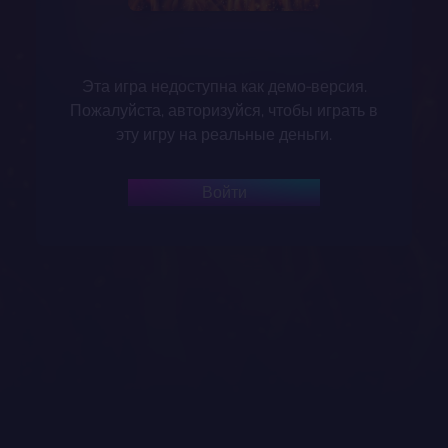
Эта игра недоступна как демо-версия.
Пожалуйста, авторизуйся, чтобы играть в
эту игру на реальные деньги.
Войти