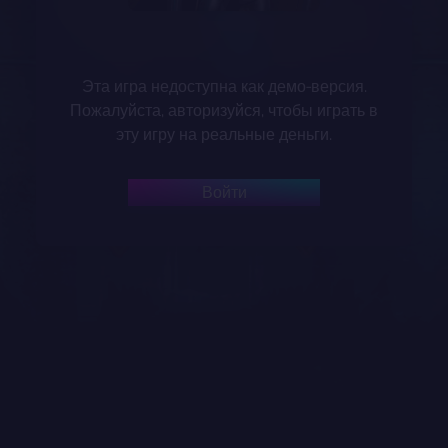
Эта игра недоступна как демо-версия.
Пожалуйста, авторизуйся, чтобы играть в
эту игру на реальные деньги.
Войти