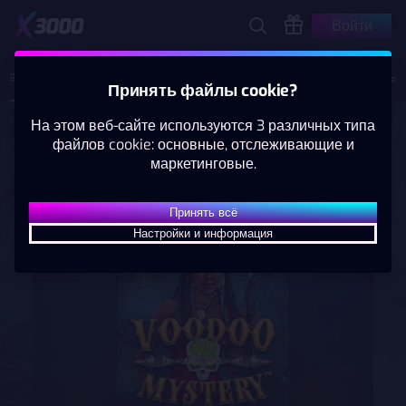
Войти
Казино
Live казино
Спорт
Акции
Мобильн
Принять файлы cookie?
На этом веб-сайте используются 3 различных типа
файлов cookie: основные, отслеживающие и
маркетинговые.
Принять всё
Настройки и информация