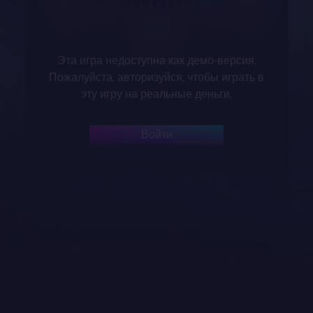
Эта игра недоступна как демо-версия.
Пожалуйста, авторизуйся, чтобы играть в
эту игру на реальные деньги.
Войти