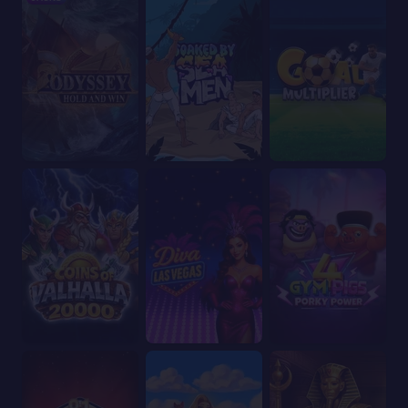
Coins of Valhalla 20,000
Diva Las Vegas
4 Gym Pigs: Porky P
81 Famous Multifruits 1000
Honeylock’s Pots
Treasures of Osiris