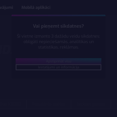
āvājumi
Mobilā aplikācija
140 BRĪVSPĒLES, DŽEKPOTI | 
Vai pieņemt sīkdatnes?
Šī vietne izmanto 3 dažādu veidu sīkdatnes:
obligāti nepieciešamās, analītikas un
IDZINOŠĀ DĀMA
statistikas, reklāmas.
Apstiprināt visu
Iestatījumi un informācija
ikai X3000
Populārās spēles
Jackpot games