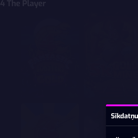
4 The Player
4 Fantastic Lobsters Gold
5K Gold Mine
4 Fantastic Fish Gold
4 Pirate Chests
Sīkdatņu