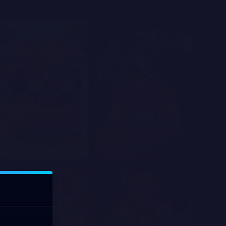
TP Pigs N' Pots
5 Wild Wolves
 Gold Fruits
21 Thor Lightning Ways