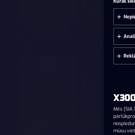
Kuras sīk
Nepi
Analī
Rekl
5 Doggy Dollars
9K Kong in Vegas
X300
Mēs (SIA 
pārlūkpro
nospiedum
mūsu viet