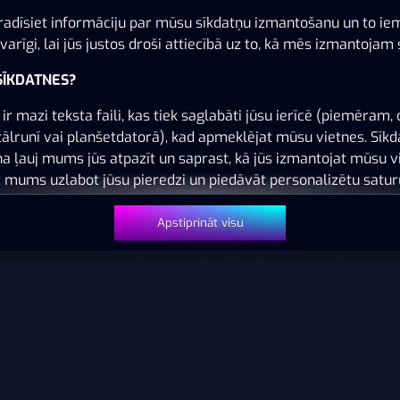
adīsiet informāciju par mūsu sīkdatņu izmantošanu un to ie
arīgi, lai jūs justos droši attiecībā uz to, kā mēs izmantojam 
 SĪKDATNES?
ir mazi teksta faili, kas tiek saglabāti jūsu ierīcē (piemēram, 
tālrunī vai planšetdatorā), kad apmeklējat mūsu vietnes. Sīk
na ļauj mums jūs atpazīt un saprast, kā jūs izmantojat mūsu v
z mums uzlabot jūsu pieredzi un piedāvāt personalizētu satur
 jūsu vēlmēm.
ine kazino
šsaistes kazino atradīsi vairāk nekā 4000 kazino spēles jeb s
Apstiprināt visu
var būt pagaidu (tā sauktas "sesijas sīkdatnes") vai pastāvīga
. No klasikām kā Book of Ra, Gonzo’s Quest un Starburst līd
 pazūd, tiklīdz aizverat pārlūkprogrammu, savukārt pastāvīg
m spēlēm pasaulē ar interesantākajām brīvspēlēm jeb bezm
 tiek glabātas jūsu pārlūkprogrammā līdz sīkdatnes derīgum
em, džekpotiem un Megaways funkcijām.
r nosacījumu, ka derīguma termiņš var tikt pagarināts katru r
es vietnē.
ēle
lēties no teju 4000 kazino spēlēm - Megaways, auglīšu spēles
 SĪKDATŅU VEIDUS MĒS IZMANTOJAM UN KĀPĒC?
Mēs izman
āk
rāmatu spēles, bezmaksas griezienu online kazino spēles utt.
īkdatņu veidus, gan pirmās puses, gan trešo pušu sīkdatnes.
e mums ir tiešsaistes spēļu automātu pārpilnība.