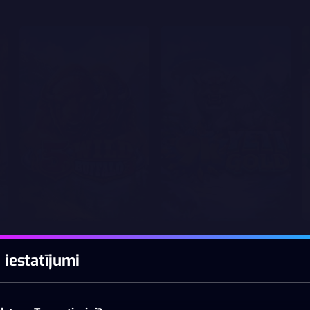
5 Wild Buffalo 3
9K Yeti Gold
4
5 Wild Buffalo 2
5 Wild Buffalo
7
 iestatījumi