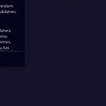
mesliem.
sīkdatnes.
datorā,
datņu
ietnes,
u, kas
pēļu
s. Sesijas
z pašām
ās
aksas
a termiņa
eizi, kad
, džekpotu
tojam
 Vārdu
 Pirmās