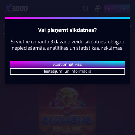
Pieslēgties
Kazino
Live kazino
Sports
Piedāvājumi
Mobilā
Vai pieņemt sīkdatnes?
Šī vietne izmanto 3 dažādu veidu sīkdatnes: obligāti
nepieciešamās, analītikas un statistikas, reklāmas.
Apstiprināt visu
Iestatījumi un informācija