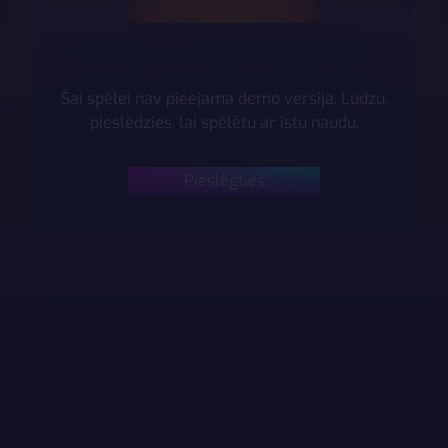
Šai spēlei nav pieejama demo versija. Lūdzu,
pieslēdzies, lai spēlētu ar īstu naudu.
Pieslēgties