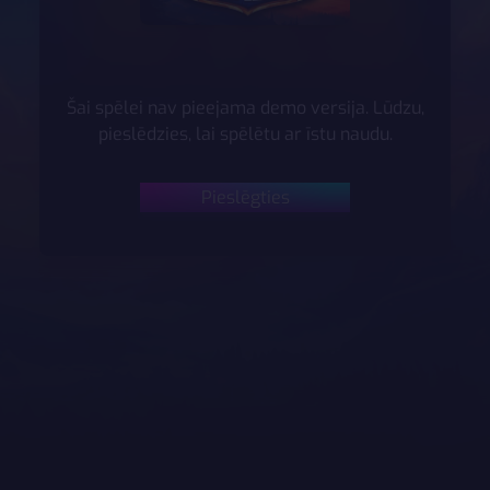
Šai spēlei nav pieejama demo versija. Lūdzu,
pieslēdzies, lai spēlētu ar īstu naudu.
Pieslēgties