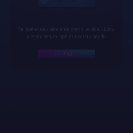
Šai spēlei nav pieejama demo versija. Lūdzu,
pieslēdzies, lai spēlētu ar īstu naudu.
Pieslēgties