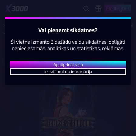
Pieslēgties
Kazino
Live kazino
Sports
Piedāvājumi
Mobilā
Vai pieņemt sīkdatnes?
Šī vietne izmanto 3 dažādu veidu sīkdatnes: obligāti
nepieciešamās, analītikas un statistikas, reklāmas.
Apstiprināt visu
Iestatījumi un informācija