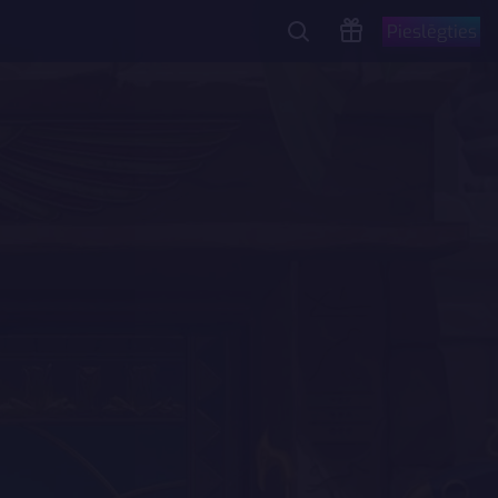
Pieslēgties