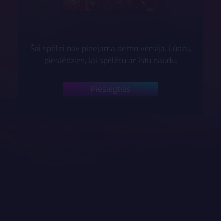
Šai spēlei nav pieejama demo versija. Lūdzu,
pieslēdzies, lai spēlētu ar īstu naudu.
Pieslēgties