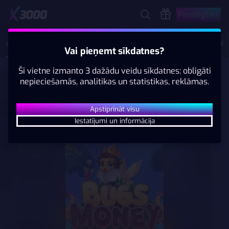
Pieslēgties
Kazino
Live kazino
Sports
Piedāvājumi
Mobilā
Vai pieņemt sīkdatnes?
Šī vietne izmanto 3 dažādu veidu sīkdatnes: obligāti
nepieciešamās, analītikas un statistikas, reklāmas.
Apstiprināt visu
Iestatījumi un informācija