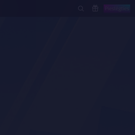
Pieslēgties