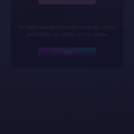
Šai spēlei nav pieejama demo versija. Lūdzu,
pieslēdzies, lai spēlētu ar īstu naudu.
Pieslēgties