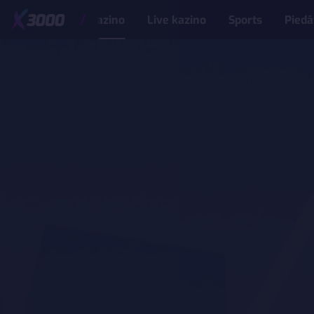
Kazino
Live kazino
Sports
Pied