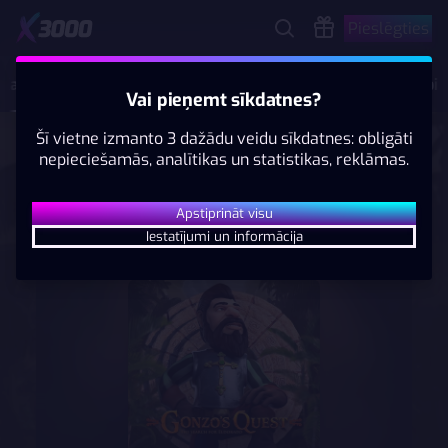
Pieslēgties
Kazino
Live kazino
Sports
Piedāvājumi
Mobilā
Vai pieņemt sīkdatnes?
Šī vietne izmanto 3 dažādu veidu sīkdatnes: obligāti
nepieciešamās, analītikas un statistikas, reklāmas.
Apstiprināt visu
Iestatījumi un informācija