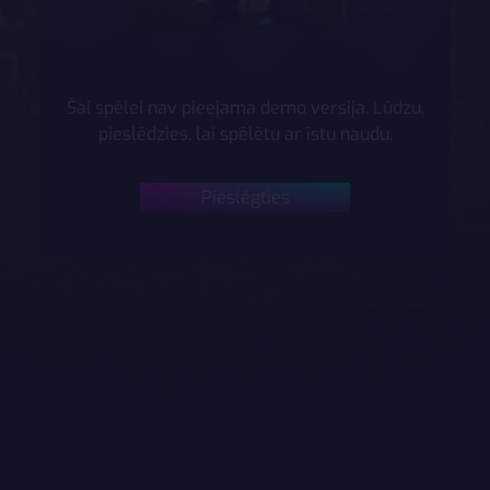
Šai spēlei nav pieejama demo versija. Lūdzu,
pieslēdzies, lai spēlētu ar īstu naudu.
Pieslēgties