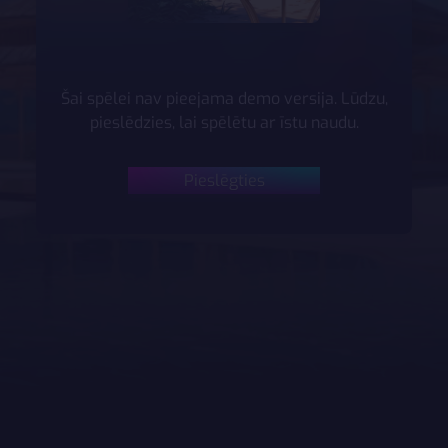
Šai spēlei nav pieejama demo versija. Lūdzu,
pieslēdzies, lai spēlētu ar īstu naudu.
Pieslēgties