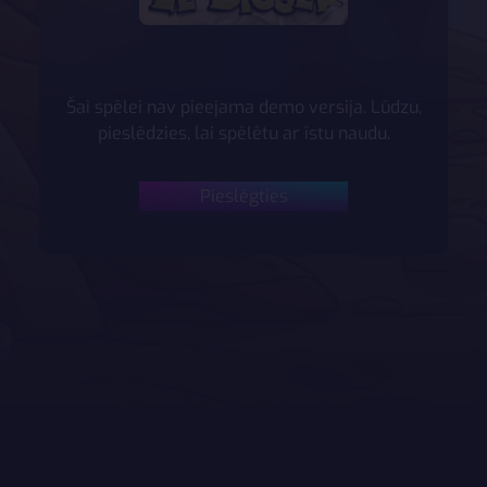
Šai spēlei nav pieejama demo versija. Lūdzu,
pieslēdzies, lai spēlētu ar īstu naudu.
Pieslēgties