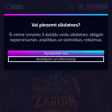
Pieslēgties
Kazino
Live kazino
Sports
Piedāvājumi
Mobilā
Vai pieņemt sīkdatnes?
Šī vietne izmanto 3 dažādu veidu sīkdatnes: obligāti
nepieciešamās, analītikas un statistikas, reklāmas.
Apstiprināt visu
Iestatījumi un informācija