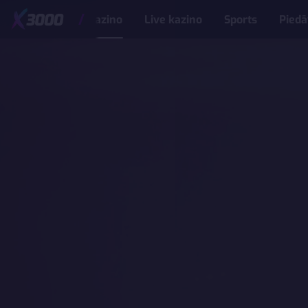
Kazino
Live kazino
Sports
Pied