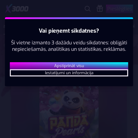
Pieslēgties
Kazino
Live kazino
Sports
Piedāvājumi
Mobilā
Vai pieņemt sīkdatnes?
Šī vietne izmanto 3 dažādu veidu sīkdatnes: obligāti
nepieciešamās, analītikas un statistikas, reklāmas.
Apstiprināt visu
Iestatījumi un informācija