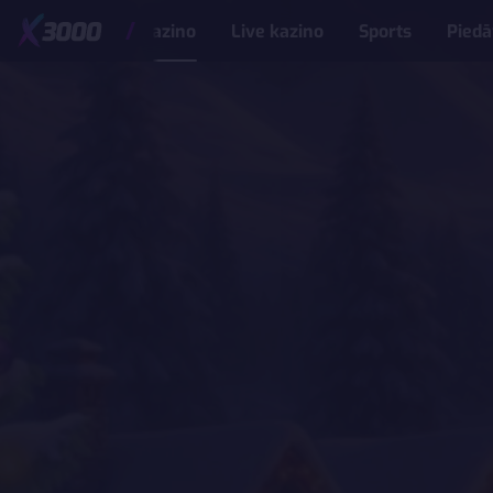
Kazino
Live kazino
Sports
Pied