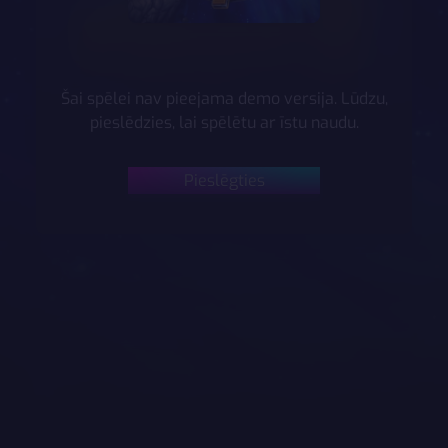
Šai spēlei nav pieejama demo versija. Lūdzu,
pieslēdzies, lai spēlētu ar īstu naudu.
Pieslēgties