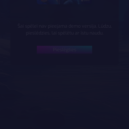
Šai spēlei nav pieejama demo versija. Lūdzu,
pieslēdzies, lai spēlētu ar īstu naudu.
Pieslēgties