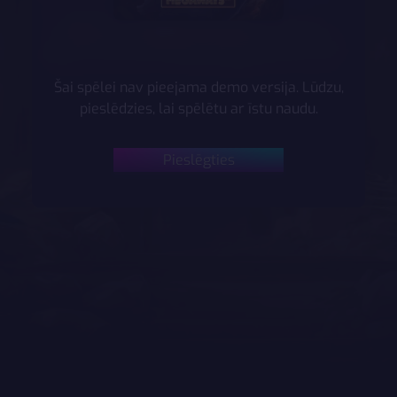
Šai spēlei nav pieejama demo versija. Lūdzu,
pieslēdzies, lai spēlētu ar īstu naudu.
Pieslēgties