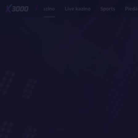
Kazino
Live kazino
Sports
Pied