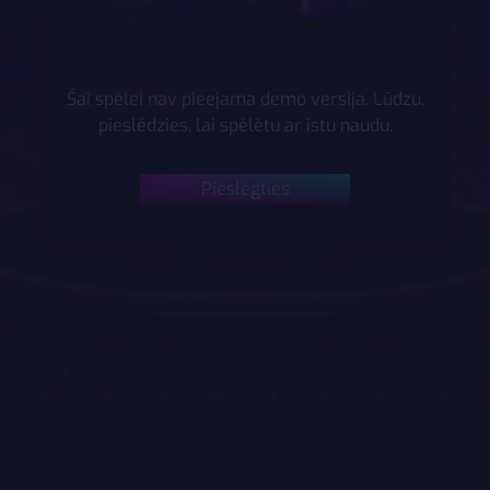
Šai spēlei nav pieejama demo versija. Lūdzu,
pieslēdzies, lai spēlētu ar īstu naudu.
Pieslēgties