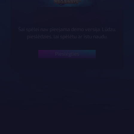
Šai spēlei nav pieejama demo versija. Lūdzu,
pieslēdzies, lai spēlētu ar īstu naudu.
Pieslēgties