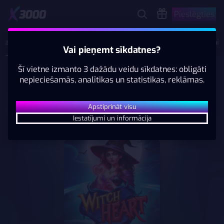
Pieslēgties
Kazino
Live kazino
Sports
Piedāvājumi
Mobilā
Vai pieņemt sīkdatnes?
Šī vietne izmanto 3 dažādu veidu sīkdatnes: obligāti
nepieciešamās, analītikas un statistikas, reklāmas.
Apstiprināt visu
Iestatījumi un informācija