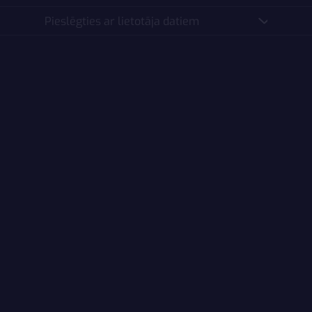
Pieslēgties ar lietotāja datiem
Šai spēlei nav pieejama demo versija. Lūdzu,
pieslēdzies, lai spēlētu ar īstu naudu.
Pieslēgties