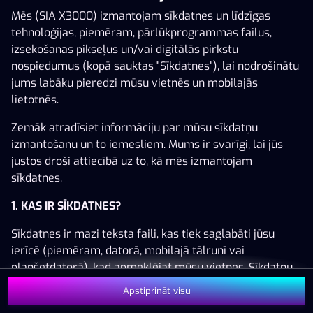
Mēs (SIA X3000) izmantojam sīkdatnes un līdzīgas
tehnoloģijas, piemēram, pārlūkprogrammas failus,
izsekošanas pikseļus un/vai digitālās pirkstu
nospiedumus (kopā sauktas "Sīkdatnes"), lai nodrošinātu
Šai spēlei nav pieejama demo versija. Lūdzu,
jums labāku pieredzi mūsu vietnēs un mobilajās
pieslēdzies, lai spēlētu ar īstu naudu.
lietotnēs.
Pieslēgties
Zemāk atradīsiet informāciju par mūsu sīkdatņu
izmantošanu un to iemesliem. Mums ir svarīgi, lai jūs
justos droši attiecībā uz to, kā mēs izmantojam
sīkdatnes.
1. KAS IR SĪKDATNES?
Sīkdatnes ir mazi teksta faili, kas tiek saglabāti jūsu
ierīcē (piemēram, datorā, mobilajā tālrunī vai
planšetdatorā), kad apmeklējat mūsu vietnes. Sīkdatņu
izvietošana ļauj mums jūs atpazīt un saprast, kā jūs
Apstiprināt visu
izmantojat mūsu vietnes, kas palīdz mums uzlabot jūsu