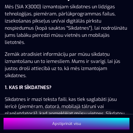
Mēs (SIA X3000) izmantojam sīkdatnes un līdzīgas
tehnoloģijas, piemēram, pārlūkprogrammas failus,
izsekošanas pikseļus un/vai digitālās pirkstu
nospiedumus (kopā sauktas "Sīkdatnes"), lai nodrošinātu
Šai spēlei nav pieejama demo versija. Lūdzu,
jums labāku pieredzi mūsu vietnēs un mobilajās
pieslēdzies, lai spēlētu ar īstu naudu.
lietotnēs.
Pieslēgties
Zemāk atradīsiet informāciju par mūsu sīkdatņu
izmantošanu un to iemesliem. Mums ir svarīgi, lai jūs
justos droši attiecībā uz to, kā mēs izmantojam
sīkdatnes.
1. KAS IR SĪKDATNES?
Sīkdatnes ir mazi teksta faili, kas tiek saglabāti jūsu
ierīcē (piemēram, datorā, mobilajā tālrunī vai
planšetdatorā), kad apmeklējat mūsu vietnes. Sīkdatņu
izvietošana ļauj mums jūs atpazīt un saprast, kā jūs
Apstiprināt visu
izmantojat mūsu vietnes, kas palīdz mums uzlabot jūsu