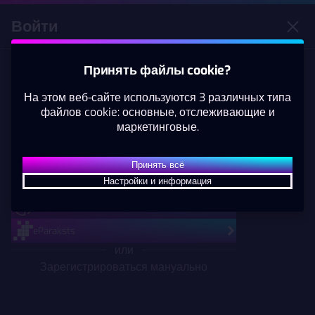
Войти
Войти
Казино
Live казино
Спорт
Акции
Мобильн
Принять файлы cookie?
Бонусное предложение доступно
только новым клиентам.
На этом веб-сайте используются 3 различных типа
файлов cookie: основные, отслеживающие и
7x20 фриспинов
bonus-program
маркетинговые.
Казино
Принять всё
Войти или зарегистрироваться
Настройки и информация
Smart-ID
eParaksts
или
Зарегистрироваться мануально