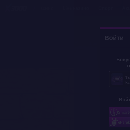
Казино
Live казино
Спорт
Ак
Войти
Бонус
т
7
bonus
Ка
Войт
Smart
eParak