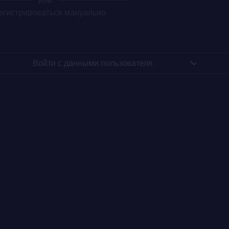
или
егистрироваться мануально
Эта игра недоступна как демо-версия.
Пожалуйста, авторизуйся, чтобы играть в
Войти с данными пользователя
эту игру на реальные деньги.
Войти