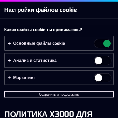
Войти
Настройки файлов cookie
Казино
Live казино
Спорт
Акции
Мобильн
Принять файлы cookie?
Какие файлы cookie ты принимаешь?
На этом веб-сайте используются 3 различных типа
файлов cookie: основные, отслеживающие и
Основные файлы cookie
маркетинговые.
Анализ и статистика
Принять всё
Настройки и информация
Маркетинг
Сохранить и продолжить
ПОЛИТИКА X3000 ДЛЯ