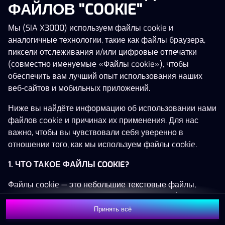
ФАЙЛОВ "COOKIE"
Мы (SIA X3000) используем файлы cookie и
аналогичные технологии, такие как файлы браузера,
Эта игра недоступна как демо-версия.
пиксели отслеживания и/или цифровые отпечатки
Пожалуйста, авторизуйся, чтобы играть в
(совместно именуемые «Файлы cookie»), чтобы
эту игру на реальные деньги.
обеспечить вам лучший опыт использования наших
веб-сайтов и мобильных приложений.
Войти
Ниже вы найдёте информацию об использовании нами
файлов cookie и причинах их применения. Для нас
важно, чтобы вы чувствовали себя уверенно в
отношении того, как мы используем файлы cookie.
1. ЧТО ТАКОЕ ФАЙЛЫ COOKIE?
Файлы cookie — это небольшие текстовые файлы,
которые сохраняются на вашем устройстве (например,
на компьютере, мобильном телефоне или планшете)
Принять всё
при посещении наших веб-сайтов. Размещение