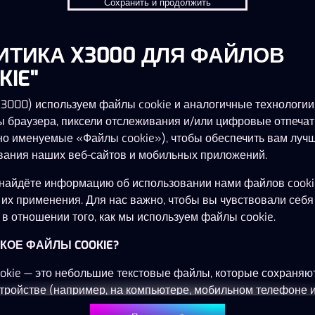
Сохранить и продолжить
ИТИКА X3000 ДЛЯ ФАЙЛОВ
Эта игра недоступна как демо-версия.
Пожалуйста, авторизуйся, чтобы играть в
KIE"
эту игру на реальные деньги.
X3000) используем файлы cookie и аналогичные технологии,
ы браузера, пиксели отслеживания и/или цифровые отпечат
Войти
но именуемые «Файлы cookie»), чтобы обеспечить вам луч
вания наших веб-сайтов и мобильных приложений.
найдёте информацию об использовании нами файлов cooki
 их применения. Для нас важно, чтобы вы чувствовали себя
в отношении того, как мы используем файлы cookie.
ТАКОЕ ФАЙЛЫ COOKIE?
okie — это небольшие текстовые файлы, которые сохраняю
тройстве (например, на компьютере, мобильном телефоне 
) при посещении наших веб-сайтов. Размещение файлов co