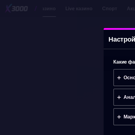
Казино
Live казино
Спорт
Ак
Настрой
Какие фа
Осно
Анал
Марк