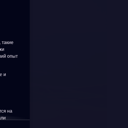
 такие
ки
ший опыт
e и
тся на
или
okie