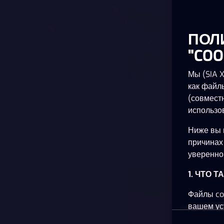
ПОЛ
"COO
Мы (SIA 
как файл
(совмест
использо
Ниже вы 
причинах
уверенно 
1. ЧТО 
Файлы co
вашем ус
планшете