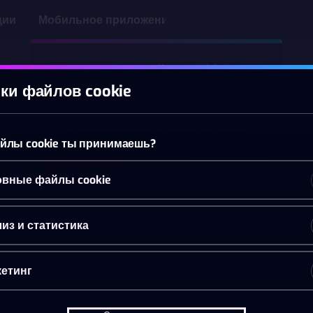
ции
Мобильное приложение
Принять файлы cookie?
ки файлов cookie
На этом веб-сайте используются 3
различных типа файлов cookie: основные,
отслеживающие и маркетинговые.
йлы cookie ты принимаешь?
Принять всё
вные файлы cookie
Настройки и информация
из и статистика
етинг