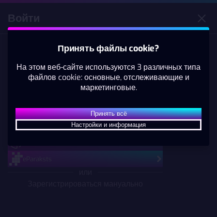
Войти
Войти
Казино
Live казино
Спорт
Акции
Мобильн
Принять файлы cookie?
Бонусное предложение доступно
только новым клиентам.
На этом веб-сайте используются 3 различных типа
файлов cookie: основные, отслеживающие и
7x20 фриспинов
bonus-program
маркетинговые.
Казино
Принять всё
Войти или зарегистрироваться
Настройки и информация
Smart-ID
eParaksts
или
Зарегистрироваться мануально