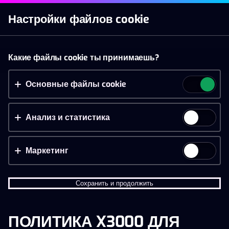
Войти
Настройки файлов cookie
Казино
Live казино
Спорт
Акции
Мобильн
Принять файлы cookie?
Какие файлы cookie ты принимаешь?
На этом веб-сайте используются 3 различных типа
файлов cookie: основные, отслеживающие и
Основные файлы cookie
маркетинговые.
Анализ и статистика
Принять всё
Настройки и информация
Маркетинг
Сохранить и продолжить
ПОЛИТИКА X3000 ДЛЯ