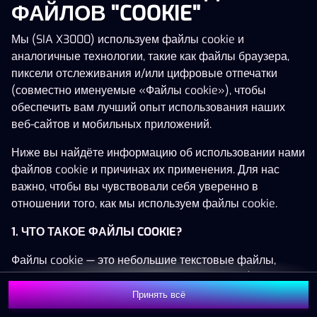
ФАЙЛОВ "COOKIE"
Мы (SIA X3000) используем файлы cookie и
аналогичные технологии, такие как файлы браузера,
Эта игра недоступна как демо-версия.
пиксели отслеживания и/или цифровые отпечатки
Пожалуйста, авторизуйся, чтобы играть в
(совместно именуемые «Файлы cookie»), чтобы
эту игру на реальные деньги.
обеспечить вам лучший опыт использования наших
веб-сайтов и мобильных приложений.
Войти
Ниже вы найдёте информацию об использовании нами
файлов cookie и причинах их применения. Для нас
важно, чтобы вы чувствовали себя уверенно в
отношении того, как мы используем файлы cookie.
1. ЧТО ТАКОЕ ФАЙЛЫ COOKIE?
Файлы cookie — это небольшие текстовые файлы,
которые сохраняются на вашем устройстве (например,
на компьютере, мобильном телефоне или планшете)
Принять всё
при посещении наших веб-сайтов. Размещение