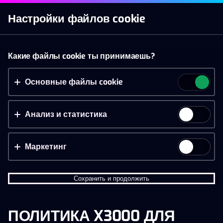
Войти
Настройки файлов cookie
Казино
Live казино
Спорт
Акции
Мобильн
Принять файлы cookie?
Какие файлы cookie ты принимаешь?
На этом веб-сайте используются 3 различных типа
файлов cookie: основные, отслеживающие и
Основные файлы cookie
маркетинговые.
Анализ и статистика
Принять всё
Настройки и информация
Маркетинг
Сохранить и продолжить
ПОЛИТИКА X3000 ДЛЯ