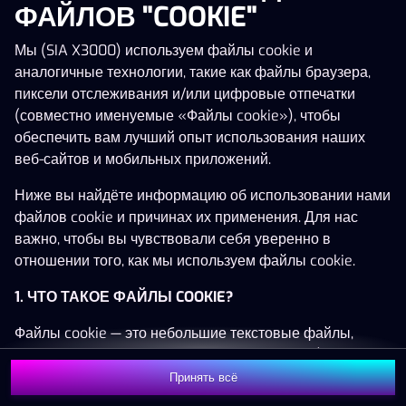
ФАЙЛОВ "COOKIE"
Мы (SIA X3000) используем файлы cookie и
аналогичные технологии, такие как файлы браузера,
Эта игра недоступна как демо-версия.
пиксели отслеживания и/или цифровые отпечатки
Пожалуйста, авторизуйся, чтобы играть в
(совместно именуемые «Файлы cookie»), чтобы
эту игру на реальные деньги.
обеспечить вам лучший опыт использования наших
веб-сайтов и мобильных приложений.
Войти
Ниже вы найдёте информацию об использовании нами
файлов cookie и причинах их применения. Для нас
важно, чтобы вы чувствовали себя уверенно в
отношении того, как мы используем файлы cookie.
1. ЧТО ТАКОЕ ФАЙЛЫ COOKIE?
Файлы cookie — это небольшие текстовые файлы,
которые сохраняются на вашем устройстве (например,
на компьютере, мобильном телефоне или планшете)
Принять всё
при посещении наших веб-сайтов. Размещение