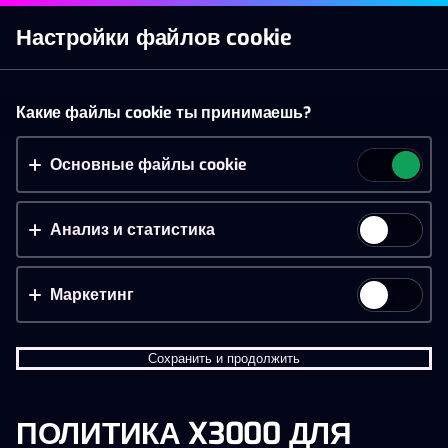
Войти
Настройки файлов cookie
Казино
Live казино
Спорт
Акции
Мобильн
Принять файлы cookie?
Какие файлы cookie ты принимаешь?
На этом веб-сайте используются 3 различных типа
файлов cookie: основные, отслеживающие и
Основные файлы cookie
маркетинговые.
Анализ и статистика
Принять всё
Настройки и информация
Маркетинг
Сохранить и продолжить
ПОЛИТИКА X3000 ДЛЯ