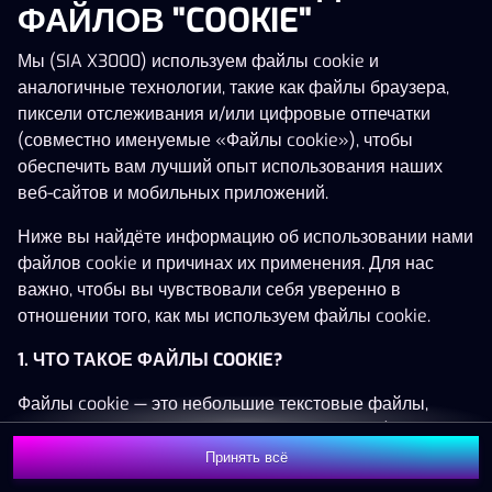
ФАЙЛОВ "COOKIE"
Мы (SIA X3000) используем файлы cookie и
аналогичные технологии, такие как файлы браузера,
Эта игра недоступна как демо-версия.
пиксели отслеживания и/или цифровые отпечатки
Пожалуйста, авторизуйся, чтобы играть в
(совместно именуемые «Файлы cookie»), чтобы
эту игру на реальные деньги.
обеспечить вам лучший опыт использования наших
веб-сайтов и мобильных приложений.
Войти
Ниже вы найдёте информацию об использовании нами
файлов cookie и причинах их применения. Для нас
важно, чтобы вы чувствовали себя уверенно в
отношении того, как мы используем файлы cookie.
1. ЧТО ТАКОЕ ФАЙЛЫ COOKIE?
Файлы cookie — это небольшие текстовые файлы,
которые сохраняются на вашем устройстве (например,
на компьютере, мобильном телефоне или планшете)
Принять всё
при посещении наших веб-сайтов. Размещение