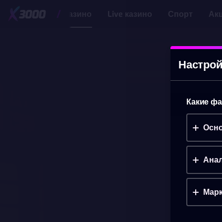
Казино
Live казино
Спорт
Ак
Настрой
Какие фа
Осно
Анал
Марк