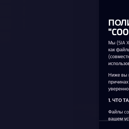
ПОЛ
"COO
Мы (SIA 
как файл
(совмест
использо
Ниже вы 
причинах
уверенно 
1. ЧТО 
Файлы co
вашем ус
планшете