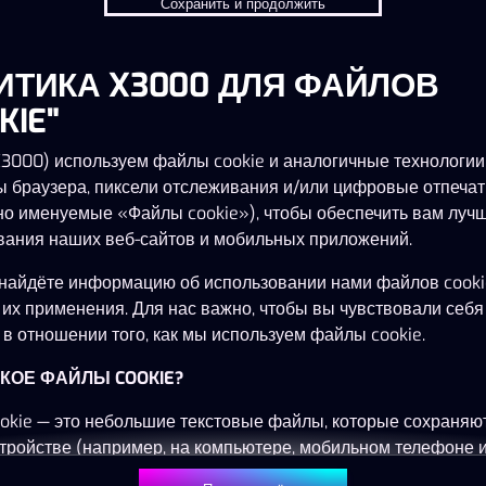
Сохранить и продолжить
ИТИКА X3000 ДЛЯ ФАЙЛОВ
Эта игра недоступна как демо-версия.
Пожалуйста, авторизуйся, чтобы играть в
KIE"
эту игру на реальные деньги.
X3000) используем файлы cookie и аналогичные технологии,
ы браузера, пиксели отслеживания и/или цифровые отпечат
Войти
но именуемые «Файлы cookie»), чтобы обеспечить вам луч
вания наших веб-сайтов и мобильных приложений.
найдёте информацию об использовании нами файлов cooki
 их применения. Для нас важно, чтобы вы чувствовали себя
в отношении того, как мы используем файлы cookie.
ТАКОЕ ФАЙЛЫ COOKIE?
okie — это небольшие текстовые файлы, которые сохраняю
тройстве (например, на компьютере, мобильном телефоне 
) при посещении наших веб-сайтов. Размещение файлов co