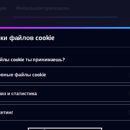
ции
Мобильное приложение
Принять файлы cookie?
ки файлов cookie
На этом веб-сайте используются 3
различных типа файлов cookie: основные,
отслеживающие и маркетинговые.
йлы cookie ты принимаешь?
Принять всё
вные файлы cookie
Настройки и информация
из и статистика
етинг