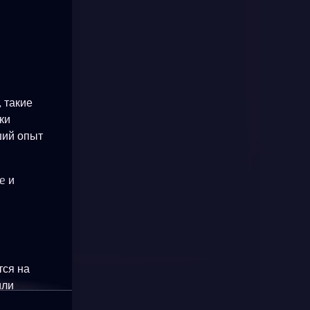
 такие
ки
ший опыт
e и
тся на
или
okie