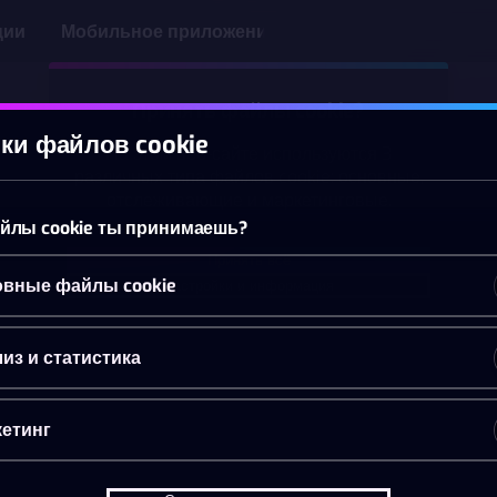
ции
Мобильное приложение
Принять файлы cookie?
ки файлов cookie
На этом веб-сайте используются 3
различных типа файлов cookie: основные,
отслеживающие и маркетинговые.
йлы cookie ты принимаешь?
Принять всё
вные файлы cookie
Настройки и информация
из и статистика
етинг