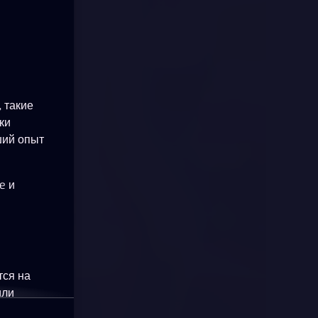
 такие
ки
ший опыт
e и
тся на
или
okie