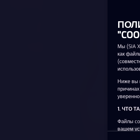
ПОЛ
"COO
Мы (SIA 
как файл
(совмест
использо
Ниже вы 
причинах
уверенно 
1. ЧТО 
Файлы co
вашем ус
планшете