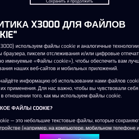
Сохранить и продолжить
ИТИКА X3000 ДЛЯ ФАЙЛОВ
Эта игра недоступна как демо-версия.
Пожалуйста, авторизуйся, чтобы играть в
KIE"
эту игру на реальные деньги.
X3000) используем файлы cookie и аналогичные технологии,
ы браузера, пиксели отслеживания и/или цифровые отпечат
Войти
но именуемые «Файлы cookie»), чтобы обеспечить вам луч
вания наших веб-сайтов и мобильных приложений.
найдёте информацию об использовании нами файлов cooki
 их применения. Для нас важно, чтобы вы чувствовали себя
в отношении того, как мы используем файлы cookie.
ТАКОЕ ФАЙЛЫ COOKIE?
okie — это небольшие текстовые файлы, которые сохраняю
тройстве (например, на компьютере, мобильном телефоне 
) при посещении наших веб-сайтов. Размещение файлов co