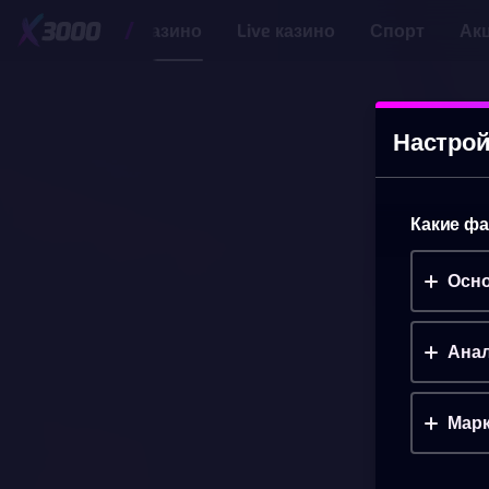
Казино
Live казино
Спорт
Ак
Настрой
Какие фа
Осно
Анал
Марк