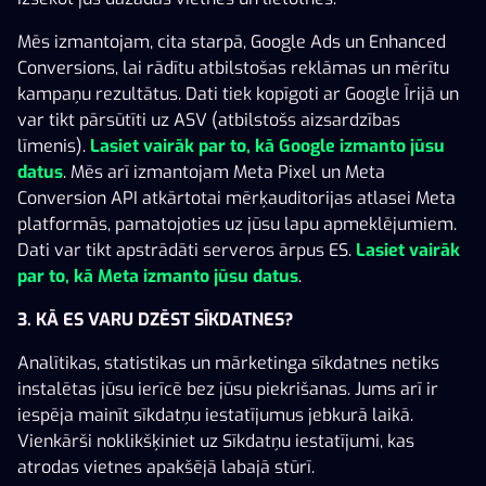
The Big Dog House
Green & Wild
Fresh Fruit Deluxe 
Mēs izmantojam, cita starpā, Google Ads un Enhanced
Conversions, lai rādītu atbilstošas reklāmas un mērītu
kampaņu rezultātus. Dati tiek kopīgoti ar Google Īrijā un
var tikt pārsūtīti uz ASV (atbilstošs aizsardzības
līmenis).
Lasiet vairāk par to, kā Google izmanto jūsu
datus
. Mēs arī izmantojam Meta Pixel un Meta
Conversion API atkārtotai mērķauditorijas atlasei Meta
platformās, pamatojoties uz jūsu lapu apmeklējumiem.
Rādīt vairāk
Dati var tikt apstrādāti serveros ārpus ES.
Lasiet vairāk
par to, kā Meta izmanto jūsu datus
.
3. KĀ ES VARU DZĒST SĪKDATNES?
Analītikas, statistikas un mārketinga sīkdatnes netiks
instalētas jūsu ierīcē bez jūsu piekrišanas. Jums arī ir
iespēja mainīt sīkdatņu iestatījumus jebkurā laikā.
Vienkārši noklikšķiniet uz Sīkdatņu iestatījumi, kas
atrodas vietnes apakšējā labajā stūrī.
X3000 online kazino