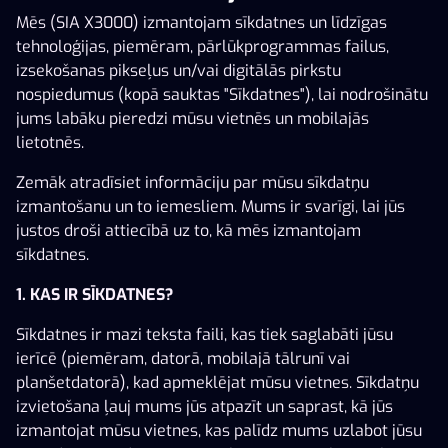
Mēs (SIA X3000) izmantojam sīkdatnes un līdzīgas
tehnoloģijas, piemēram, pārlūkprogrammas failus,
izsekošanas pikseļus un/vai digitālās pirkstu
nospiedumus (kopā sauktas "Sīkdatnes"), lai nodrošinātu
jums labāku pieredzi mūsu vietnēs un mobilajās
lietotnēs.
Zemāk atradīsiet informāciju par mūsu sīkdatņu
Duolito Iceman Tower
Cocktail Rush Buy Bonus
Diamond Link™: Migh
izmantošanu un to iemesliem. Mums ir svarīgi, lai jūs
justos droši attiecībā uz to, kā mēs izmantojam
sīkdatnes.
1. KAS IR SĪKDATNES?
Sīkdatnes ir mazi teksta faili, kas tiek saglabāti jūsu
ierīcē (piemēram, datorā, mobilajā tālrunī vai
123 045 €
planšetdatorā), kad apmeklējat mūsu vietnes. Sīkdatņu
AFK Airport Security
Crabby's Gold II
Aliens Among Us
izvietošana ļauj mums jūs atpazīt un saprast, kā jūs
izmantojat mūsu vietnes, kas palīdz mums uzlabot jūsu