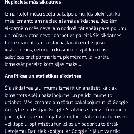
Nepieciešamās sīkdatnes
Izmantojot mūsu spēļu pakalpojumu, jūs piekrītat, ka
mēs izmantojam nepieciešamās sīkdatnes. Bez šīm
sīkdatnēm mēs nevaram nodrošināt spēļu pakalpojumu
40 Burning Hot Buy Bonus
Mystic Tiger
Champions of the Sp
un mūsu vietne nevar darboties pareizi. Šīs sīkdatnes
tiek izmantotas, cita starpā, lai atcerētos jūsu
iestatījumus, uzturētu drošību un izpildītu mūsu
saistības pret partneriem, piemēram, lai varētu
izmaksāt pareizo komisijas maksu.
Analītikas un statistikas sīkdatnes
Šīs sīkdatnes ļauj mums izmērīt un analizēt, kā tiek
Bear Crazy
Golden Jokers
Panda's Gold
izmantots spēļu pakalpojums, un palīdz mums to
uzlabot. Mēs izmantojam tādus pakalpojumus kā Google
Analytics un Hotjar. Google Analytics sniedz informāciju
par to, kā jūs izmantojat vietni, lai uzlabotu tās tehnisko
veiktspēju, optimizētu funkcijas un padarītu to ērtāk
lietojamu. Dati tiek kopīgoti ar Google Īrijā un var tikt