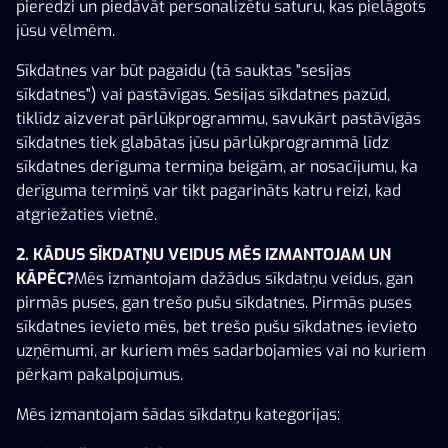
pieredzi un piedāvāt personalizētu saturu, kas pielāgots
jūsu vēlmēm.
Sīkdatnes var būt pagaidu (tā sauktas "sesijas
sīkdatnes") vai pastāvīgas. Sesijas sīkdatnes pazūd,
tiklīdz aizverat pārlūkprogrammu, savukārt pastāvīgās
sīkdatnes tiek glabātas jūsu pārlūkprogrammā līdz
Sanatorium Secrets
40 Mystic Gem
Triple Launch Fortu
sīkdatnes derīguma termiņa beigām, ar nosacījumu, ka
derīguma termiņš var tikt pagarināts katru reizi, kad
atgriežaties vietnē.
2. KĀDUS SĪKDATŅU VEIDUS MĒS IZMANTOJAM UN
KĀPĒC?
Mēs izmantojam dažādus sīkdatņu veidus, gan
pirmās puses, gan trešo pušu sīkdatnes. Pirmās puses
sīkdatnes ievieto mēs, bet trešo pušu sīkdatnes ievieto
Ginger Wins: Wild Jungle
Soaked By Seamen
Dandy Diamonds
uzņēmumi, ar kuriem mēs sadarbojamies vai no kuriem
pērkam pakalpojumus.
Mēs izmantojam šādas sīkdatņu kategorijas: