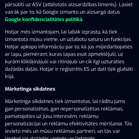
pārsūtīti uz ASV (atbilstošs aizsardzības līmenis). Lasiet
vairāk par to, kā Google izmanto un aizsargā datus
Wild Chicken
Book of Waka Waka
100 Extra Crown 6 R
Google konfidencialitātes politikā
.
Hotjar mēs izmantojam, lai labāk izprastu, kā tiek
izmantota mūsu vietne, un uzlabotu saturu un funkcijas.
Hotjar apkopo informāciju par to, kā jūs mijiedarbojaties
ar lapu, piemēram, kuras lapas esat apmeklējuši, uz
kurām klikšķinājuši vai ritinājuši un cik ilgi uzturaties
dažādās daļās. Hotjar ir reģistrēts ES un dati tiek glabāti
Īrijā.
Dragon Duello
Wild Toro 3
Red Rascal
Mārketinga sīkdatnes
Mārketinga sīkdatnes tiek izmantotas, lai rādītu jums
gan personalizētas, gan nepersonalizētas reklāmas,
pamatojoties uz jūsu interesēm, reklāmu
personalizācijai un reklāmu efektivitātes mērīšanai. Tās
ievieto mēs un mūsu reklāmas partneri, un tās var
izsekot jūs dažādās vietnēs un lietotnēs.