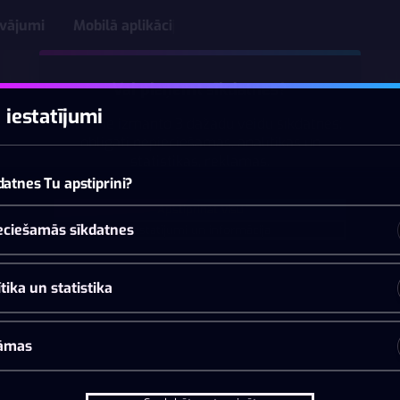
āvājumi
Mobilā aplikācija
Vai pieņemt sīkdatnes?
 iestatījumi
Šī vietne izmanto 3 dažādu veidu sīkdatnes:
obligāti nepieciešamās, analītikas un
statistikas, reklāmas.
datnes Tu apstiprini?
Apstiprināt visu
eciešamās sīkdatnes
Iestatījumi un informācija
tika un statistika
āmas