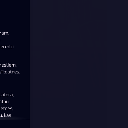
ēram,
u
ieredzi
mesliem.
sīkdatnes.
datorā,
datņu
ietnes,
u, kas