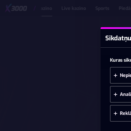
Kazino
Live kazino
Sports
Pied
Sīkdatņu
Kuras sīk
Nepi
Analī
Rekl