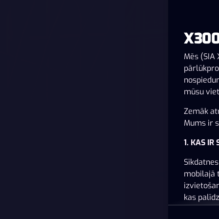
X300
Mēs (SIA 
pārlūkpro
nospiedum
mūsu viet
Zemāk atr
Mums ir sv
1. KAS IR
Sīkdatnes 
mobilajā 
izvietoša
kas palīd
pielāgots