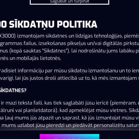
Saglabāt un turpināt
0 SĪKDATŅU POLITIKA
Šai spēlei nav pieejama demo versija. Lūdzu,
pieslēdzies, lai spēlētu ar īstu naudu.
X3000) izmantojam sīkdatnes un līdzīgas tehnoloģijas, piem
grammas failus, izsekošanas pikseļus un/vai digitālās pirkst
us (kopā sauktas "Sīkdatnes"), lai nodrošinātu jums labāku p
Pieslēgties
nēs un mobilajās lietotnēs.
adīsiet informāciju par mūsu sīkdatņu izmantošanu un to ie
arīgi, lai jūs justos droši attiecībā uz to, kā mēs izmantojam 
 SĪKDATNES?
ir mazi teksta faili, kas tiek saglabāti jūsu ierīcē (piemēram, 
tālrunī vai planšetdatorā), kad apmeklējat mūsu vietnes. Sīk
na ļauj mums jūs atpazīt un saprast, kā jūs izmantojat mūsu v
z mums uzlabot jūsu pieredzi un piedāvāt personalizētu satur
 jūsu vēlmēm.